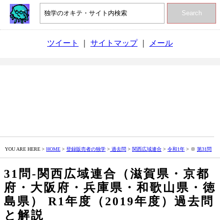
Search
ツイート
｜
サイトマップ
｜
メール
YOU ARE HERE >
HOME
>
登録販売者の独学
>
過去問
>
関西広域連合
>
令和1年
> ※
第31問
31問‐関西広域連合（滋賀県・京都
府・大阪府・兵庫県・和歌山県・徳
島県） R1年度（2019年度）過去問
と解説