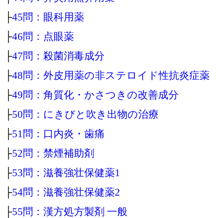
├
45問：眼科用薬
├
46問：点眼薬
├
47問：殺菌消毒成分
├
48問：外皮用薬の非ステロイド性抗炎症薬
├
49問：角質化・かさつきの改善成分
├
50問：にきびと吹き出物の治療
├
51問：口内炎・歯痛
├
52問：禁煙補助剤
├
53問：滋養強壮保健薬1
├
54問：滋養強壮保健薬2
├
55問：漢方処方製剤 一般