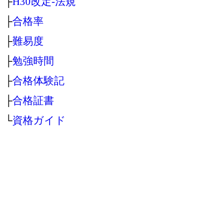
├
H30改定‐法規
├
合格率
├
難易度
├
勉強時間
├
合格体験記
├
合格証書
└
資格ガイド