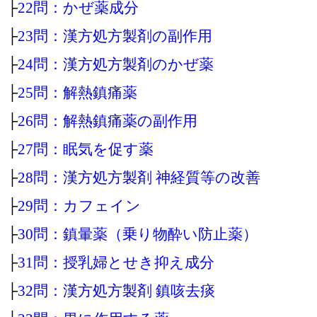
├
22問：かぜ薬成分
├
23問：漢方処方製剤の副作用
├
24問：漢方処方製剤のかぜ薬
├
25問：解熱鎮痛薬
├
26問：解熱鎮痛薬の副作用
├
27問：眠気を促す薬
├
28問：漢方処方製剤 神経質等の改善
├
29問：カフェイン
├
30問：鎮暈薬（乗り物酔い防止薬）
├
31問：授乳婦とせき抑え成分
├
32問：漢方処方製剤 鎮咳去痰