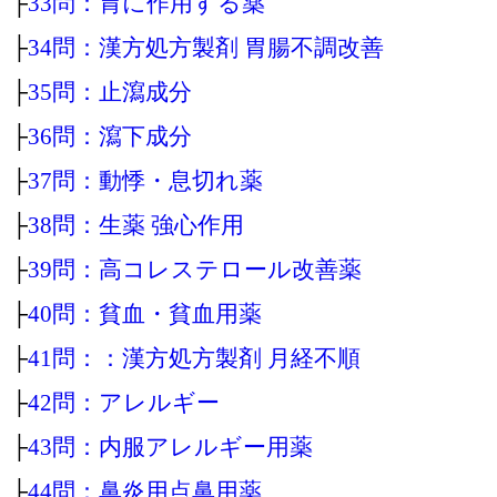
├
33問：胃に作用する薬
├
34問：漢方処方製剤 胃腸不調改善
├
35問：止瀉成分
├
36問：瀉下成分
├
37問：動悸・息切れ薬
├
38問：生薬 強心作用
├
39問：高コレステロール改善薬
├
40問：貧血・貧血用薬
├
41問：：漢方処方製剤 月経不順
├
42問：アレルギー
├
43問：内服アレルギー用薬
├
44問：鼻炎用点鼻用薬