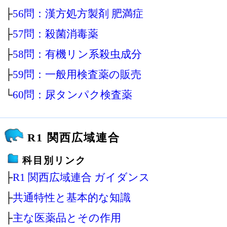
├
56問：漢方処方製剤 肥満症
├
57問：殺菌消毒薬
├
58問：有機リン系殺虫成分
├
59問：一般用検査薬の販売
└
60問：尿タンパク検査薬
R1 関西広域連合
科目別リンク
├
R1 関西広域連合 ガイダンス
├
共通特性と基本的な知識
├
主な医薬品とその作用