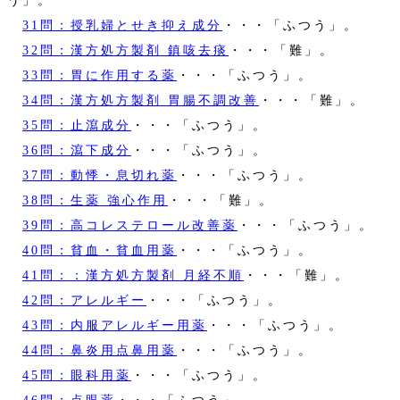
31問：授乳婦とせき抑え成分
・・・「ふつう」。
32問：漢方処方製剤 鎮咳去痰
・・・「難」。
33問：胃に作用する薬
・・・「ふつう」。
34問：漢方処方製剤 胃腸不調改善
・・・「難」。
35問：止瀉成分
・・・「ふつう」。
36問：瀉下成分
・・・「ふつう」。
37問：動悸・息切れ薬
・・・「ふつう」。
38問：生薬 強心作用
・・・「難」。
39問：高コレステロール改善薬
・・・「ふつう」。
40問：貧血・貧血用薬
・・・「ふつう」。
41問：：漢方処方製剤 月経不順
・・・「難」。
42問：アレルギー
・・・「ふつう」。
43問：内服アレルギー用薬
・・・「ふつう」。
44問：鼻炎用点鼻用薬
・・・「ふつう」。
45問：眼科用薬
・・・「ふつう」。
46問：点眼薬
・・・「ふつう」。