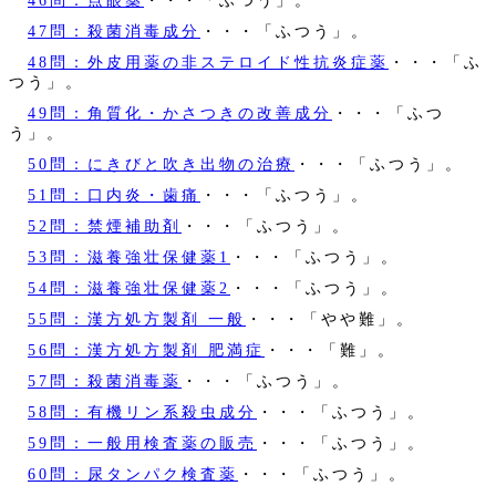
47問：殺菌消毒成分
・・・「ふつう」。
48問：外皮用薬の非ステロイド性抗炎症薬
・・・「ふ
つう」。
49問：角質化・かさつきの改善成分
・・・「ふつ
う」。
50問：にきびと吹き出物の治療
・・・「ふつう」。
51問：口内炎・歯痛
・・・「ふつう」。
52問：禁煙補助剤
・・・「ふつう」。
53問：滋養強壮保健薬1
・・・「ふつう」。
54問：滋養強壮保健薬2
・・・「ふつう」。
55問：漢方処方製剤 一般
・・・「やや難」。
56問：漢方処方製剤 肥満症
・・・「難」。
57問：殺菌消毒薬
・・・「ふつう」。
58問：有機リン系殺虫成分
・・・「ふつう」。
59問：一般用検査薬の販売
・・・「ふつう」。
60問：尿タンパク検査薬
・・・「ふつう」。