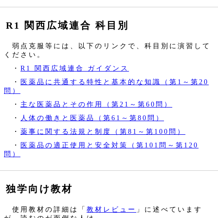
R1 関西広域連合 科目別
弱点克服等には、以下のリンクで、科目別に演習して
ください。
・
R1 関西広域連合 ガイダンス
・
医薬品に共通する特性と基本的な知識（第1～第20
問）
・
主な医薬品とその作用（第21～第60問）
・
人体の働きと医薬品（第61～第80問）
・
薬事に関する法規と制度（第81～第100問）
・
医薬品の適正使用と安全対策（第101問～第120
問）
独学向け教材
使用教材の詳細は「
教材レビュー
」に述べています
が、読むのが面倒な人は…、