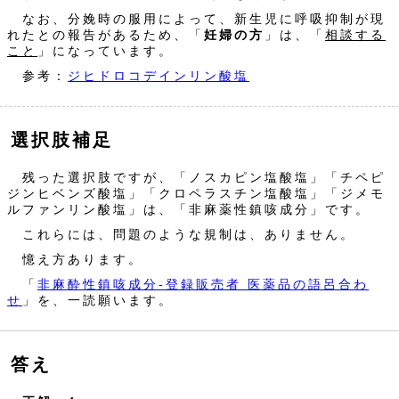
なお、分娩時の服用によって、新生児に呼吸抑制が現
れたとの報告があるため、「
妊婦の方
」は、「
相談する
こと
」になっています。
参考：
ジヒドロコデインリン酸塩
選択肢補足
残った選択肢ですが、「ノスカピン塩酸塩」「チペピ
ジンヒベンズ酸塩」「クロペラスチン塩酸塩」「ジメモ
ルファンリン酸塩」は、「非麻薬性鎮咳成分」です。
これらには、問題のような規制は、ありません。
憶え方あります。
「
非麻酔性鎮咳成分‐登録販売者 医薬品の語呂合わ
せ
」を、一読願います。
答え