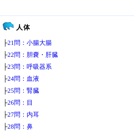
人体
├
21問：小腸大腸
├
22問：胆嚢・肝臓
├
23問：呼吸器系
├
24問：血液
├
25問：腎臓
├
26問：目
├
27問：内耳
├
28問：鼻