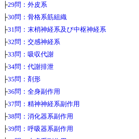
├
29問：外皮系
├
30問：骨格系筋組織
├
31問：末梢神経系及び中枢神経系
├
32問：交感神経系
├
33問：吸収代謝
├
34問：代謝排泄
├
35問：剤形
├
36問：全身副作用
├
37問：精神神経系副作用
├
38問：消化器系副作用
├
39問：呼吸器系副作用