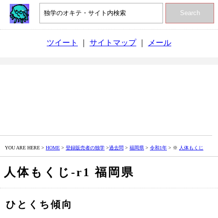
Search
ツイート
｜
サイトマップ
｜
メール
YOU ARE HERE >
HOME
>
登録販売者の独学
>
過去問
>
福岡県
>
令和1年
> ※
人体もくじ
人体もくじ‐r1 福岡県
ひとくち傾向