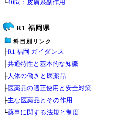
└
40問：皮膚系副作用
R1 福岡県
科目別リンク
├
R1 福岡 ガイダンス
├
共通特性と基本的な知識
├
人体の働きと医薬品
├
医薬品の適正使用と安全対策
├
主な医薬品とその作用
└
薬事に関する法規と制度