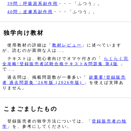
39問：呼吸器系副作用
・・・「ふつう」。
40問：皮膚系副作用
・・・「ふつう」。
独学向け教材
使用教材の詳細は「
教材レビュー
」に述べています
が、読むのが面倒な人は…、
テキストは、初心者向けでオマケ付きの「
らくらく完
全攻略!登録販売者試験合格テキスト&問題集 第4版
」
で…、
過去問は、掲載問題数が一番多い「
超重要!登録販売
者 過去問題集 '26年版 (2026年版)
」を使えば支障あ
りません。
こまごましたもの
登録販売者の独学方法については、「
登録販売者の独
学
」を、参考にしてください。