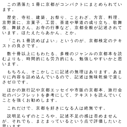
この洒落た１冊に京都がコンパクトにまとめられてい
ます。
歴史、寺社、建築、お祭り、ことわざ、方言、料理、
京野菜に、京菓子、工芸、茶道や華道の成り立ち、歌舞
伎、舞妓さん、お寺の行事など、京都全般が記述されて
います。ほたえたらあかん、とか。
「これ１冊読めばよい」というのが、京都検定のテキ
ストの良さです。
数十冊以上にもわたる、多種のジャンルの京都本を読
むよりも、時間的にも労力的にも、勉強しやすいかと思
います。
もちろん、そこかしこに記述の無理はあります。あま
りに内容を詰め込んでいるので、記述は無味乾燥で楽し
さゼロです。
ほかの旅行記や京都エッセイや市販の京都本、旅行会
社のパンフレットを参考にして、テキストを読んでいく
ことを強くお勧めします。
これだけで、京都を好きになる人は絶無です。
説明足らずのところや、記述不足の感は否めません
が、それでも、まとまっているという点で評価したいと
思います。