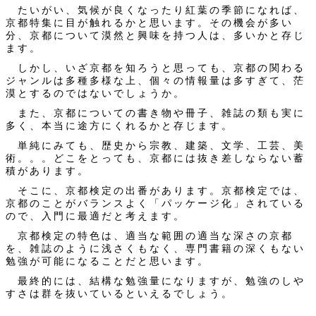
たいがい、気候が良くなったり紅葉の季節になれば、
京都特集に目が触れるかと思います。その機会が多い
分、京都について漠然と興味を持つ人は、多いかと存じ
ます。
しかし、いざ京都を知ろうと思っても、京都の関わる
ジャンルは多種多様な上、個々の情報量は多すぎて、茫
漠とするのではないでしょうか。
また、京都についての書き物や冊子、雑誌の類も実に
多く、本当に途方にくれるかと存じます。
単純にみても、歴史から宗教、建築、文学、工芸、美
術。。。どこをとっても、京都には抜き差しならない蓄
積があります。
そこに、京都検定の出番があります。京都検定では、
京都のことがバランスよく「パッケージ化」されている
ので、入門に最適だと考えます。
京都検定の特色は、適当な範囲の適当な深さの京都
を、雑誌のように浅さくもなく、専門書籍の深くもない
勉強が可能になることだと思います。
最終的には、結構な勉強量になりますが、勉強のしや
すさは群を抜いているといえるでしょう。