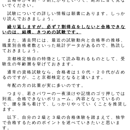
合格率が４割・５割だからといって、絶対に甘く見な
いでください。
試験についての詳しい情報は願書にあります。しっか
り読んでおきましょう。
繰り返しますが、必ず７割得点をしないと合格できな
いのは、結構、きつめの試験です。
また、過去問には、最近の試験動向と合格率の推移、
職業別合格者数といった統計データがあるので、熟読し
ておきましょう。
京都検定独自の特徴として読み取れるものとして、受
験生の年齢層を挙げておきます。
通常の資格試験なら、合格者は１０代・２０代が占め
るのですが、こと京都検定となると違います。
年配の方の比重が実に多いのです。
つまり、若さパワーの一夜漬けや記憶のゴリ押しでは
到底、合格できないボリューム、内容となっているの
で、腰を落ち着けて、しっかりやってい くことを推奨し
ます。
以下、自分の２級と３級の合格体験を踏まえて、独学
で合格するためのポイントを述べていきたいと思いま
す。