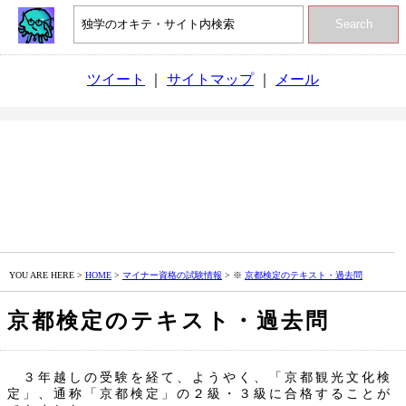
Search
ツイート
｜
サイトマップ
｜
メール
YOU ARE HERE >
HOME
>
マイナー資格の試験情報
> ※
京都検定のテキスト・過去問
京都検定のテキスト・過去問
３年越しの受験を経て、ようやく、「京都観光文化検
定」、通称「京都検定」の２級・３級に合格することが